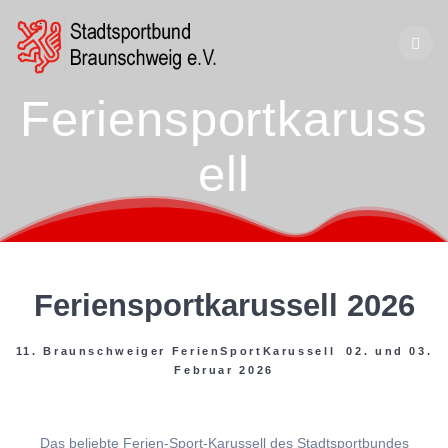
Zum
Inhalt
springen
Feriensportkaruss
ell
Feriensportkarussell 2026
11. Braunschweiger FerienSportKarussell 02. und 03.
Februar 2026
Das beliebte Ferien-Sport-Karussell des Stadtsportbundes