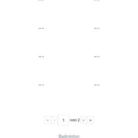
«
‹
von
2
›
»
Badminton