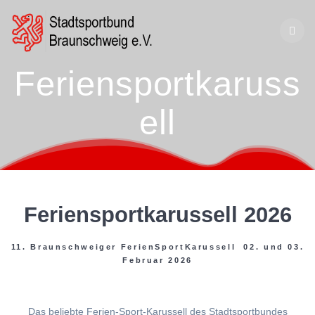
Zum
Inhalt
springen
Feriensportkaruss
ell
Feriensportkarussell 2026
11. Braunschweiger FerienSportKarussell 02. und 03.
Februar 2026
Das beliebte Ferien-Sport-Karussell des Stadtsportbundes