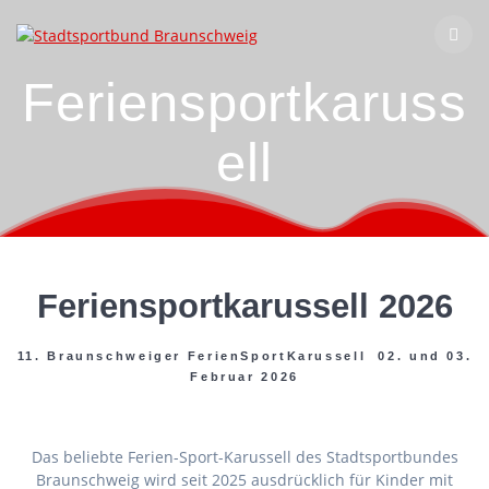
Zum
Inhalt
springen
Feriensportkaruss
ell
Feriensportkarussell 2026
11. Braunschweiger FerienSportKarussell 02. und 03.
Februar 2026
Das beliebte Ferien-Sport-Karussell des Stadtsportbundes
Braunschweig wird seit 2025 ausdrücklich für Kinder mit