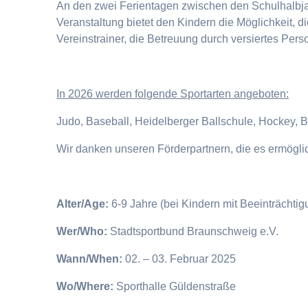
An den zwei Ferientagen zwischen den Schulhalbjahr
Veranstaltung bietet den Kindern die Möglichkeit, 
Vereinstrainer, die Betreuung durch versiertes Pers
I
n 2026 werden folgende Sportarten angeboten:
Judo, Baseball, Heidelberger Ballschule, Hockey, 
Wir danken unseren Förderpartnern, die es ermögl
Alter/Age:
6-9 Jahre (bei Kindern mit Beeinträchti
Wer/Who:
Stadtsportbund Braunschweig e.V.
Wann/When:
02. – 03. Februar 2025
Wo/Where:
Sporthalle Güldenstraße