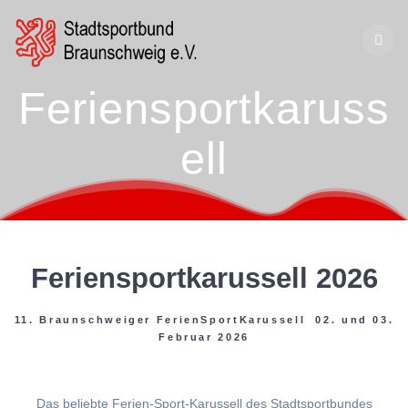
Zum
Inhalt
springen
Feriensportkaruss
ell
Feriensportkarussell 2026
11. Braunschweiger FerienSportKarussell 02. und 03.
Februar 2026
Das beliebte Ferien-Sport-Karussell des Stadtsportbundes