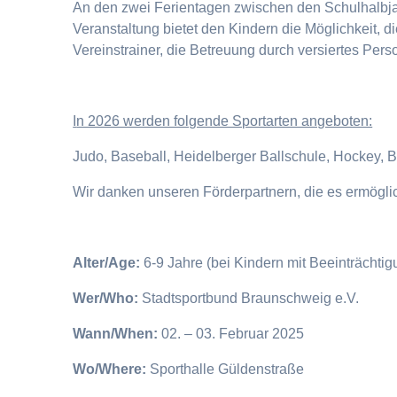
An den zwei Ferientagen zwischen den Schulhalbjahr
Veranstaltung bietet den Kindern die Möglichkeit, 
Vereinstrainer, die Betreuung durch versiertes Pers
I
n 2026 werden folgende Sportarten angeboten:
Judo, Baseball, Heidelberger Ballschule, Hockey, 
Wir danken unseren Förderpartnern, die es ermögl
Alter/Age:
6-9 Jahre (bei Kindern mit Beeinträchti
Wer/Who:
Stadtsportbund Braunschweig e.V.
Wann/When:
02. – 03. Februar 2025
Wo/Where:
Sporthalle Güldenstraße