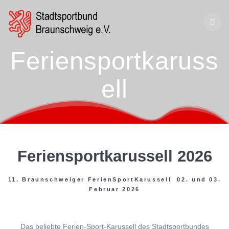
Zum
Inhalt
springen
Feriensportkaruss
ell
Feriensportkarussell 2026
11. Braunschweiger FerienSportKarussell 02. und 03.
Februar 2026
Das beliebte Ferien-Sport-Karussell des Stadtsportbundes