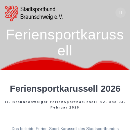
Zum
Inhalt
springen
Feriensportkaruss
ell
Feriensportkarussell 2026
11. Braunschweiger FerienSportKarussell 02. und 03.
Februar 2026
Das beliebte Ferien-Sport-Karussell des Stadtsportbundes