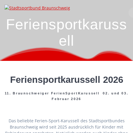
Zum
Inhalt
springen
Feriensportkaruss
ell
Feriensportkarussell 2026
11. Braunschweiger FerienSportKarussell 02. und 03.
Februar 2026
Das beliebte Ferien-Sport-Karussell des Stadtsportbundes
Braunschweig wird seit 2025 ausdrücklich für Kinder mit