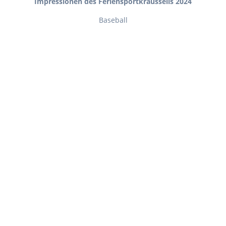
Impressionen des Feriensportkraussells 2024
Baseball