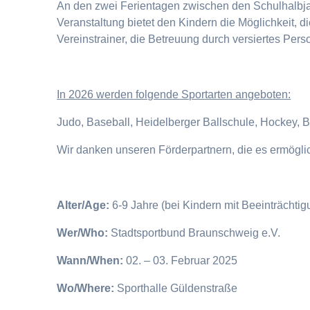
An den zwei Ferientagen zwischen den Schulhalbjahr
Veranstaltung bietet den Kindern die Möglichkeit, 
Vereinstrainer, die Betreuung durch versiertes Pers
I
n 2026 werden folgende Sportarten angeboten:
Judo, Baseball, Heidelberger Ballschule, Hockey, 
Wir danken unseren Förderpartnern, die es ermögl
Alter/Age:
6-9 Jahre (bei Kindern mit Beeinträchti
Wer/Who:
Stadtsportbund Braunschweig e.V.
Wann/When:
02. – 03. Februar 2025
Wo/Where:
Sporthalle Güldenstraße