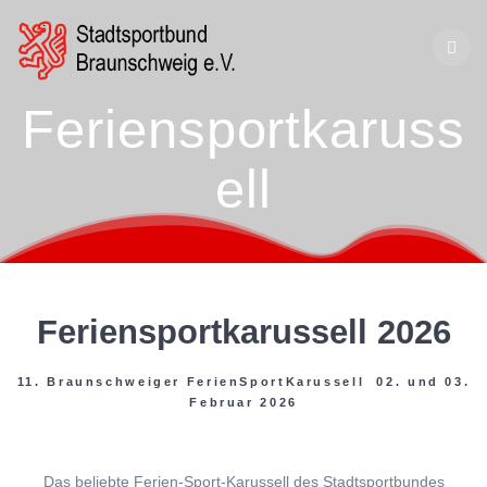
Zum
Inhalt
springen
Feriensportkaruss
ell
Feriensportkarussell 2026
11. Braunschweiger FerienSportKarussell 02. und 03.
Februar 2026
Das beliebte Ferien-Sport-Karussell des Stadtsportbundes