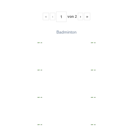
«
‹
von
2
›
»
Badminton