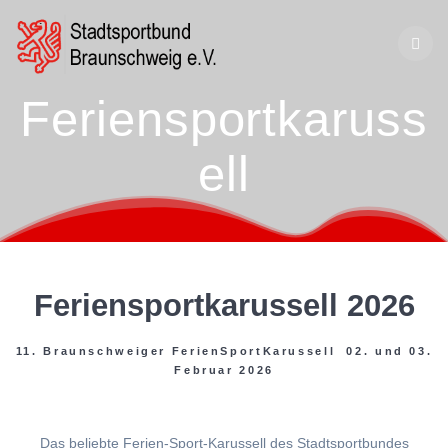
Zum
Inhalt
springen
Feriensportkaruss
ell
Feriensportkarussell 2026
11. Braunschweiger FerienSportKarussell 02. und 03.
Februar 2026
Das beliebte Ferien-Sport-Karussell des Stadtsportbundes