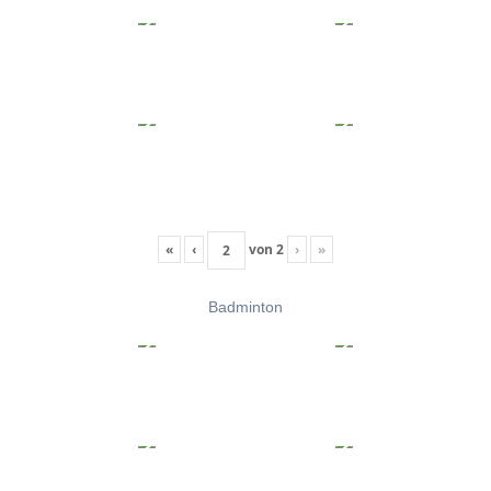
«
‹
von
2
›
»
Badminton