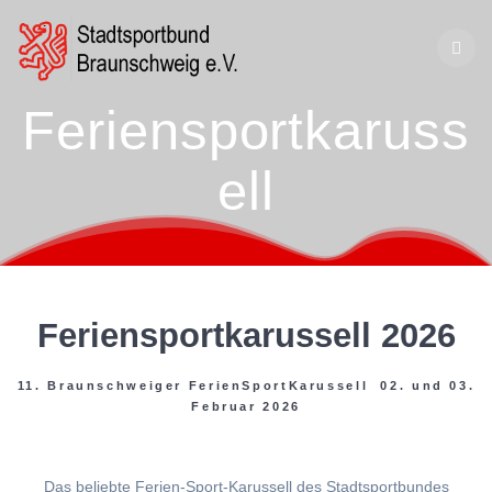
Zum
Inhalt
springen
Feriensportkaruss
ell
Feriensportkarussell 2026
11. Braunschweiger FerienSportKarussell 02. und 03.
Februar 2026
Das beliebte Ferien-Sport-Karussell des Stadtsportbundes