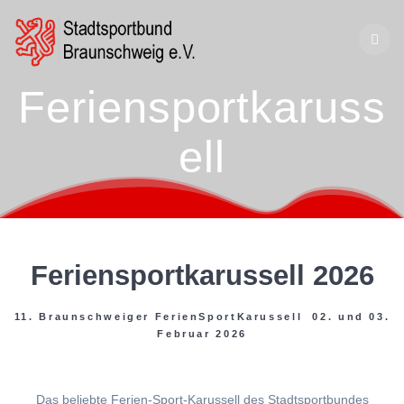
Zum
Inhalt
springen
Feriensportkaruss
ell
Feriensportkarussell 2026
11. Braunschweiger FerienSportKarussell 02. und 03.
Februar 2026
Das beliebte Ferien-Sport-Karussell des Stadtsportbundes