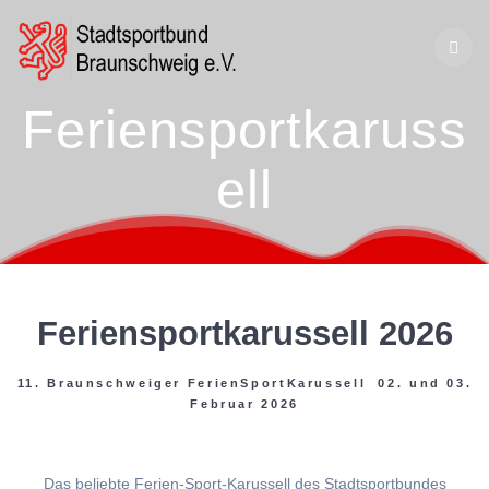
Zum
Inhalt
springen
Feriensportkaruss
ell
Feriensportkarussell 2026
11. Braunschweiger FerienSportKarussell 02. und 03.
Februar 2026
Das beliebte Ferien-Sport-Karussell des Stadtsportbundes