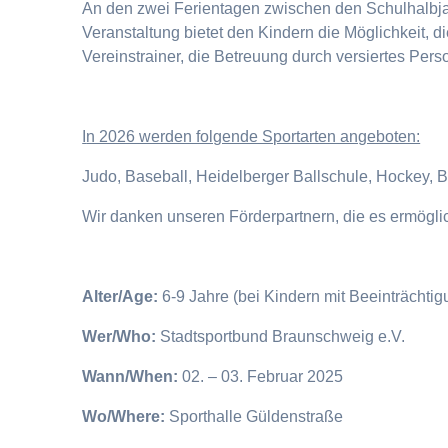
An den zwei Ferientagen zwischen den Schulhalbjahr
Veranstaltung bietet den Kindern die Möglichkeit, 
Vereinstrainer, die Betreuung durch versiertes Pers
I
n 2026 werden folgende Sportarten angeboten:
Judo, Baseball, Heidelberger Ballschule, Hockey, 
Wir danken unseren Förderpartnern, die es ermögl
Alter/Age:
6-9 Jahre (bei Kindern mit Beeinträchti
Wer/Who:
Stadtsportbund Braunschweig e.V.
Wann/When:
02. – 03. Februar 2025
Wo/Where:
Sporthalle Güldenstraße