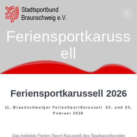
Zum
Inhalt
springen
Feriensportkaruss
ell
Feriensportkarussell 2026
11. Braunschweiger FerienSportKarussell 02. und 03.
Februar 2026
Das beliebte Ferien-Sport-Karussell des Stadtsportbundes