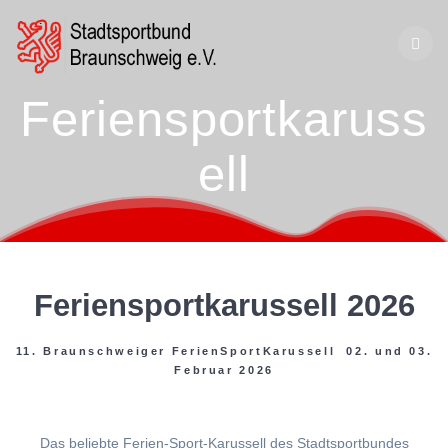
Zum
Inhalt
springen
Feriensportkaruss
ell
Feriensportkarussell 2026
11. Braunschweiger FerienSportKarussell 02. und 03.
Februar 2026
Das beliebte Ferien-Sport-Karussell des Stadtsportbundes