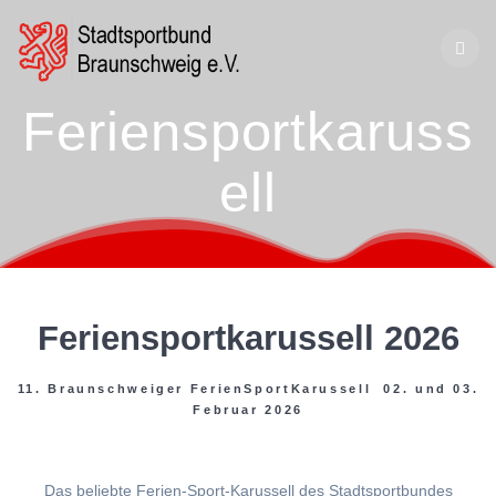
Zum
Inhalt
springen
Feriensportkaruss
ell
Feriensportkarussell 2026
11. Braunschweiger FerienSportKarussell 02. und 03.
Februar 2026
Das beliebte Ferien-Sport-Karussell des Stadtsportbundes