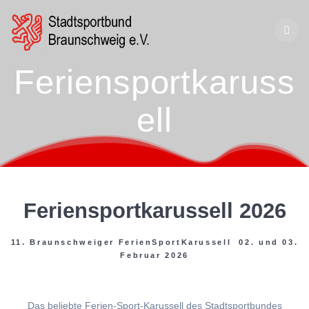
Zum
Inhalt
springen
Feriensportkaruss
ell
Feriensportkarussell 2026
11. Braunschweiger FerienSportKarussell 02. und 03.
Februar 2026
Das beliebte Ferien-Sport-Karussell des Stadtsportbundes