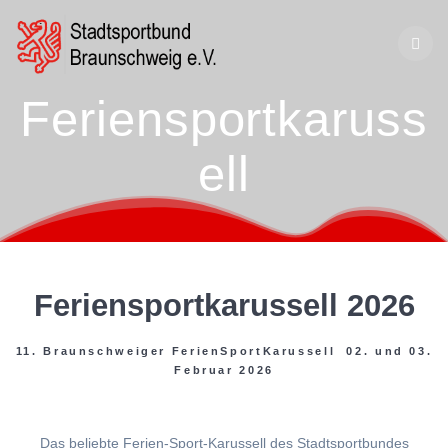
Zum
Inhalt
springen
Feriensportkaruss
ell
Feriensportkarussell 2026
11. Braunschweiger FerienSportKarussell 02. und 03.
Februar 2026
Das beliebte Ferien-Sport-Karussell des Stadtsportbundes