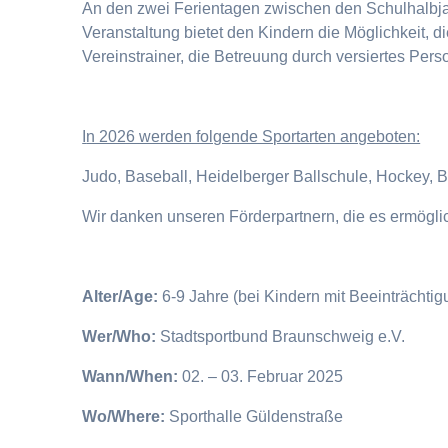
An den zwei Ferientagen zwischen den Schulhalbjahr
Veranstaltung bietet den Kindern die Möglichkeit, 
Vereinstrainer, die Betreuung durch versiertes Pers
I
n 2026 werden folgende Sportarten angeboten:
Judo, Baseball, Heidelberger Ballschule, Hockey, 
Wir danken unseren Förderpartnern, die es ermögl
Alter/Age:
6-9 Jahre (bei Kindern mit Beeinträchti
Wer/Who:
Stadtsportbund Braunschweig e.V.
Wann/When:
02. – 03. Februar 2025
Wo/Where:
Sporthalle Güldenstraße