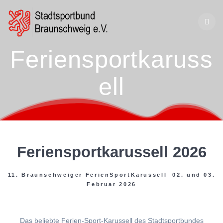
Zum
Inhalt
springen
Feriensportkaruss
ell
Feriensportkarussell 2026
11. Braunschweiger FerienSportKarussell 02. und 03.
Februar 2026
Das beliebte Ferien-Sport-Karussell des Stadtsportbundes