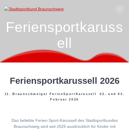
Zum
Inhalt
springen
Feriensportkaruss
ell
Feriensportkarussell 2026
11. Braunschweiger FerienSportKarussell 02. und 03.
Februar 2026
Das beliebte Ferien-Sport-Karussell des Stadtsportbundes
Braunschweig wird seit 2025 ausdrücklich für Kinder mit