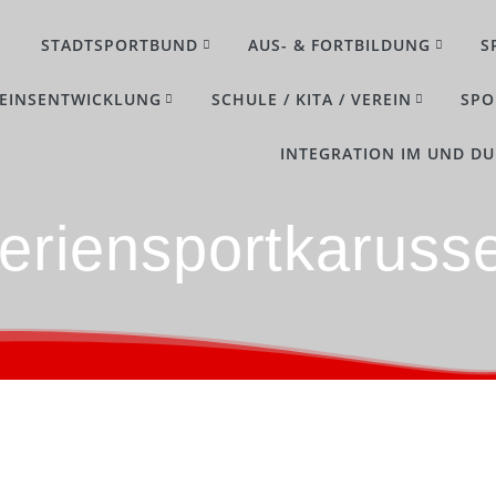
STADTSPORTBUND
AUS- & FORTBILDUNG
S
EINSENTWICKLUNG
SCHULE / KITA / VEREIN
SPO
INTEGRATION IM UND D
eriensportkarusse