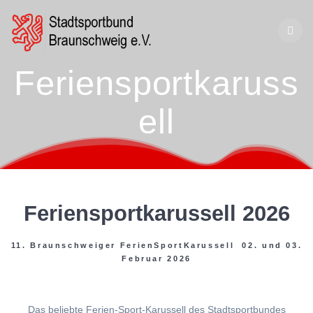
Zum
Inhalt
springen
Feriensportkaruss
ell
Feriensportkarussell 2026
11. Braunschweiger FerienSportKarussell 02. und 03.
Februar 2026
Das beliebte Ferien-Sport-Karussell des Stadtsportbundes