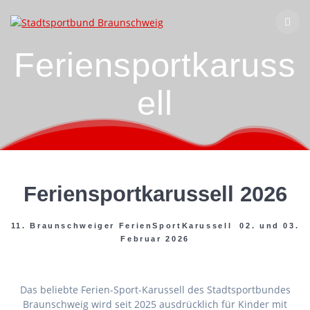
Zum
Inhalt
springen
Feriensportkaruss
ell
Feriensportkarussell 2026
11. Braunschweiger FerienSportKarussell 02. und 03.
Februar 2026
Das beliebte Ferien-Sport-Karussell des Stadtsportbundes
Braunschweig wird seit 2025 ausdrücklich für Kinder mit