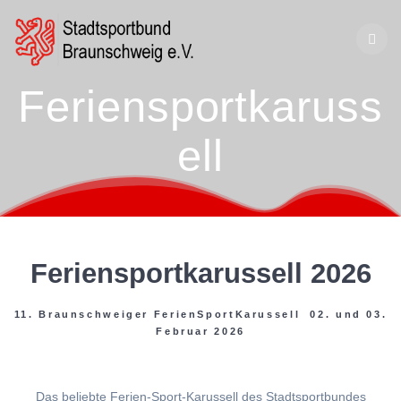
Zum
Inhalt
springen
Feriensportkaruss
ell
Feriensportkarussell 2026
11. Braunschweiger FerienSportKarussell 02. und 03.
Februar 2026
Das beliebte Ferien-Sport-Karussell des Stadtsportbundes