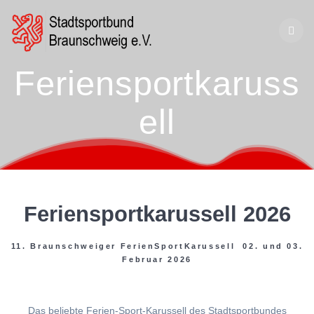
Zum
Inhalt
springen
Feriensportkaruss
ell
Feriensportkarussell 2026
11. Braunschweiger FerienSportKarussell 02. und 03.
Februar 2026
Das beliebte Ferien-Sport-Karussell des Stadtsportbundes