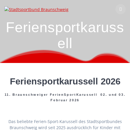
Zum
Inhalt
springen
Feriensportkaruss
ell
Feriensportkarussell 2026
11. Braunschweiger FerienSportKarussell 02. und 03.
Februar 2026
Das beliebte Ferien-Sport-Karussell des Stadtsportbundes
Braunschweig wird seit 2025 ausdrücklich für Kinder mit