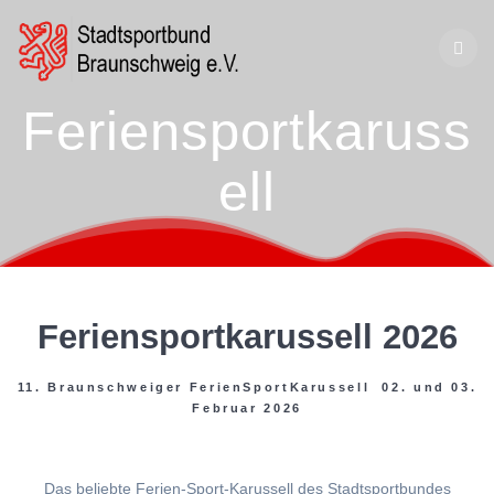
Zum
Inhalt
springen
Feriensportkaruss
ell
Feriensportkarussell 2026
11. Braunschweiger FerienSportKarussell 02. und 03.
Februar 2026
Das beliebte Ferien-Sport-Karussell des Stadtsportbundes