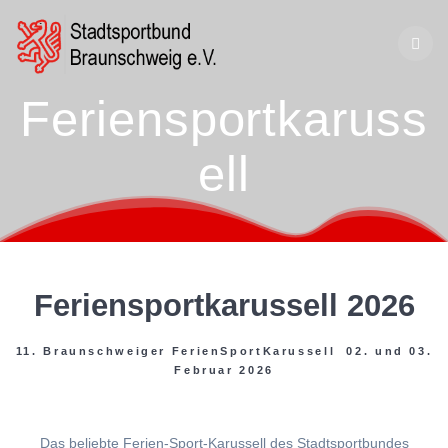
Zum
Inhalt
springen
Feriensportkaruss
ell
Feriensportkarussell 2026
11. Braunschweiger FerienSportKarussell 02. und 03.
Februar 2026
Das beliebte Ferien-Sport-Karussell des Stadtsportbundes