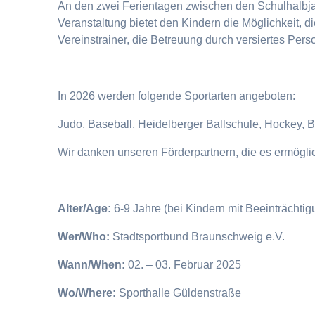
An den zwei Ferientagen zwischen den Schulhalbjahr
Veranstaltung bietet den Kindern die Möglichkeit, 
Vereinstrainer, die Betreuung durch versiertes Pers
I
n 2026 werden folgende Sportarten angeboten:
Judo, Baseball, Heidelberger Ballschule, Hockey, 
Wir danken unseren Förderpartnern, die es ermögl
Alter/Age:
6-9 Jahre (bei Kindern mit Beeinträchti
Wer/Who:
Stadtsportbund Braunschweig e.V.
Wann/When:
02. – 03. Februar 2025
Wo/Where:
Sporthalle Güldenstraße