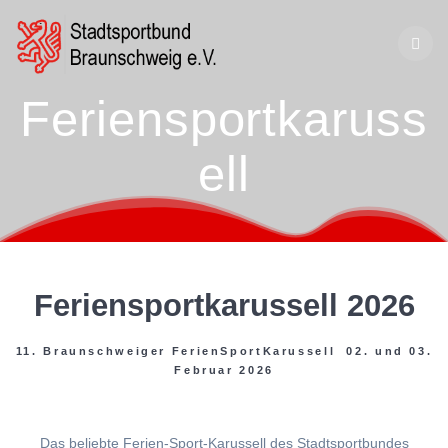
Zum
Inhalt
springen
Feriensportkaruss
ell
Feriensportkarussell 2026
11. Braunschweiger FerienSportKarussell 02. und 03.
Februar 2026
Das beliebte Ferien-Sport-Karussell des Stadtsportbundes