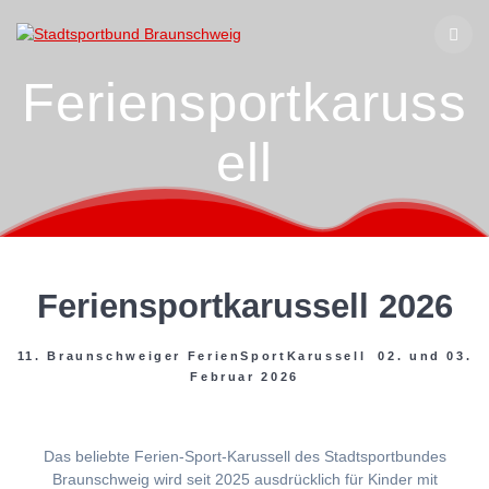
Zum
Inhalt
springen
Feriensportkaruss
ell
Feriensportkarussell 2026
11. Braunschweiger FerienSportKarussell 02. und 03.
Februar 2026
Das beliebte Ferien-Sport-Karussell des Stadtsportbundes
Braunschweig wird seit 2025 ausdrücklich für Kinder mit