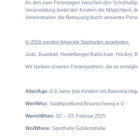
An den zwei Ferientagen zwischen den Schulhalbjahr
Veranstaltung bietet den Kindern die Möglichkeit, 
Vereinstrainer, die Betreuung durch versiertes Pers
I
n 2026 werden folgende Sportarten angeboten:
Judo, Baseball, Heidelberger Ballschule, Hockey, 
Wir danken unseren Förderpartnern, die es ermögl
Alter/Age:
6-9 Jahre (bei Kindern mit Beeinträchti
Wer/Who:
Stadtsportbund Braunschweig e.V.
Wann/When:
02. – 03. Februar 2025
Wo/Where:
Sporthalle Güldenstraße