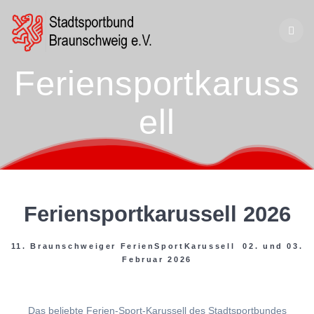
Zum
Inhalt
springen
Feriensportkaruss
ell
Feriensportkarussell 2026
11. Braunschweiger FerienSportKarussell 02. und 03.
Februar 2026
Das beliebte Ferien-Sport-Karussell des Stadtsportbundes