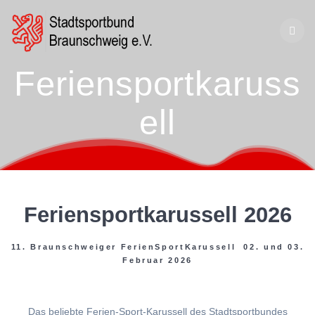
Zum
Inhalt
springen
Feriensportkaruss
ell
Feriensportkarussell 2026
11. Braunschweiger FerienSportKarussell 02. und 03.
Februar 2026
Das beliebte Ferien-Sport-Karussell des Stadtsportbundes