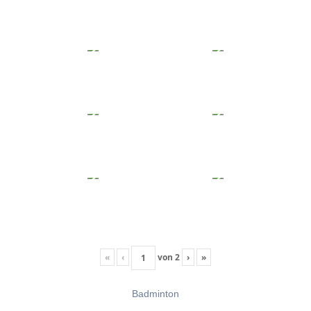
«
‹
von
2
›
»
Badminton