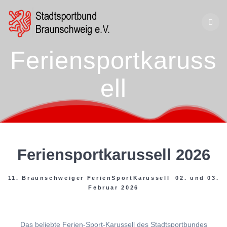
Zum
Inhalt
springen
Feriensportkaruss
ell
Feriensportkarussell 2026
11. Braunschweiger FerienSportKarussell 02. und 03.
Februar 2026
Das beliebte Ferien-Sport-Karussell des Stadtsportbundes