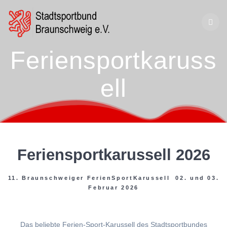
Zum
Inhalt
springen
Feriensportkaruss
ell
Feriensportkarussell 2026
11. Braunschweiger FerienSportKarussell 02. und 03.
Februar 2026
Das beliebte Ferien-Sport-Karussell des Stadtsportbundes