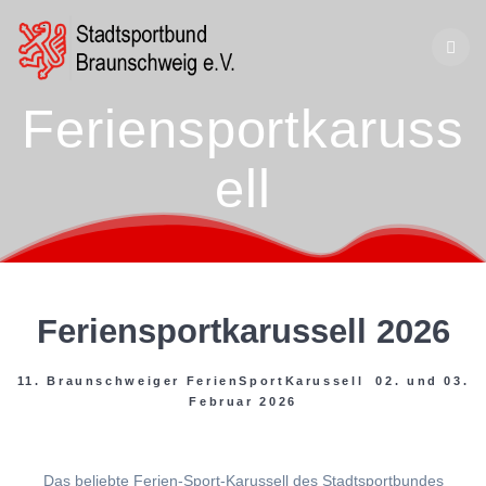
Zum
Inhalt
springen
Feriensportkaruss
ell
Feriensportkarussell 2026
11. Braunschweiger FerienSportKarussell 02. und 03.
Februar 2026
Das beliebte Ferien-Sport-Karussell des Stadtsportbundes