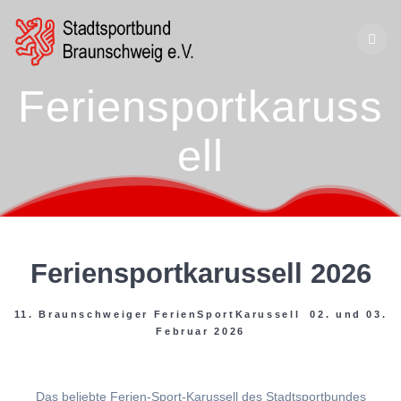
Zum
Inhalt
springen
Feriensportkaruss
ell
Feriensportkarussell 2026
11. Braunschweiger FerienSportKarussell 02. und 03.
Februar 2026
Das beliebte Ferien-Sport-Karussell des Stadtsportbundes