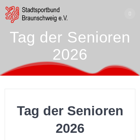
Zum
Inhalt
springen
Tag der Senioren
2026
Tag der Senioren
2026