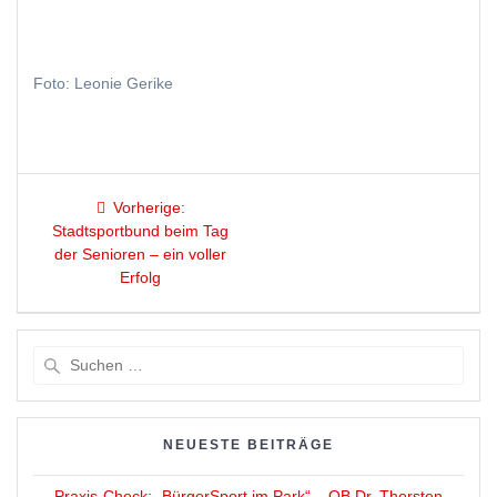
Foto: Leonie Gerike
Beitragsnavigation
Vorheriger
Vorherige:
Beitrag:
Stadtsportbund beim Tag
der Senioren – ein voller
Erfolg
Suche
nach:
NEUESTE BEITRÄGE
Praxis-Check: „BürgerSport im Park“ – OB Dr. Thorsten