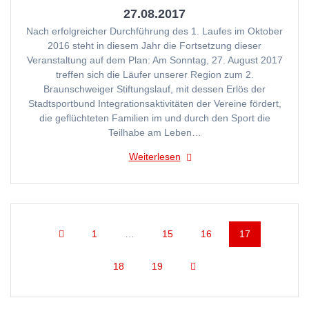
27.08.2017
Nach erfolgreicher Durchführung des 1. Laufes im Oktober
2016 steht in diesem Jahr die Fortsetzung dieser
Veranstaltung auf dem Plan: Am Sonntag, 27. August 2017
treffen sich die Läufer unserer Region zum 2.
Braunschweiger Stiftungslauf, mit dessen Erlös der
Stadtsportbund Integrationsaktivitäten der Vereine fördert,
die geflüchteten Familien im und durch den Sport die
Teilhabe am Leben…
Weiterlesen
Beitragsnavigation
Seite
Seite
Seite
Seite
1
…
15
16
17
Seite
Seite
18
19