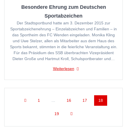
Besondere Ehrung zum Deutschen
Sportabzeichen
Der Stadtsportbund hatte am 3. Dezember 2015 zur
Sportabzeichenehrung – Einzelabzeichen und Familien – in
das Sportheim des FC Wenden eingeladen. Monika Kling
und Uwe Stelzer, allen als Mitarbeiter aus dem Haus des
Sports bekannt, stimmten in die feierliche Veranstaltung ein.
Für das Präsidium des SSB überbrachten Vizepräsident
Dieter Große und Hartmut Kroll, Schulsportberater und…
Weiterlesen
Beitragsnavigation
Seite
Seite
Seite
Seite
1
…
16
17
18
Seite
19